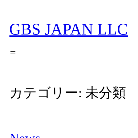
内
容
を
GBS JAPAN LLC
ス
キ
ッ
プ
カテゴリー:
未分類