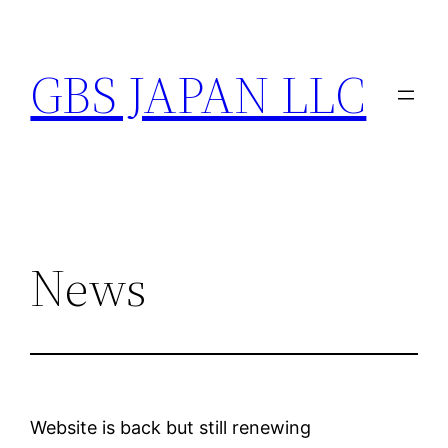
内
容
GBS JAPAN LLC
を
ス
キ
ッ
プ
News
Website is back but still renewing